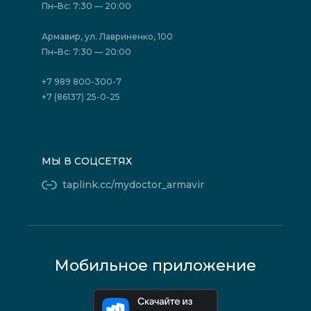
Отзывы
Политика конфиденциальности
Пн–Вс: 7:30 — 20:00
Страховые организации (ДМС)
Борьба с коррупцией
Государственные программы
Акции
Армавир, ул. Лавриненко, 100
Юридическим лицам
Пн–Вс: 7:30 — 20:00
+7 989 800-300-7
+7 (86137) 25-0-25
МЫ В СОЦСЕТЯХ
taplink.cc/mydoctor_armavir
Мобильное приложение