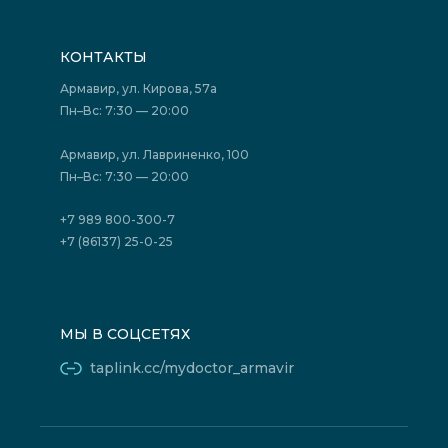
Запись на прием
Медицинские новости
Подготовка к исследованиям
Вакансии
КОНТАКТЫ
Подготовка к сдаче анализов
Лицензии
Акции
Фотогалерея
Армавир, ул. Кирова, 57а
Отзывы
Политика конфиденциальности
Пн–Вс: 7:30 — 20:00
Страховые организации (ДМС)
Борьба с коррупцией
Государственные программы
Акции
Армавир, ул. Лавриненко, 100
Юридическим лицам
Пн–Вс: 7:30 — 20:00
+7 989 800-300-7
+7 (86137) 25-0-25
МЫ В СОЦСЕТЯХ
taplink.cc/mydoctor_armavir