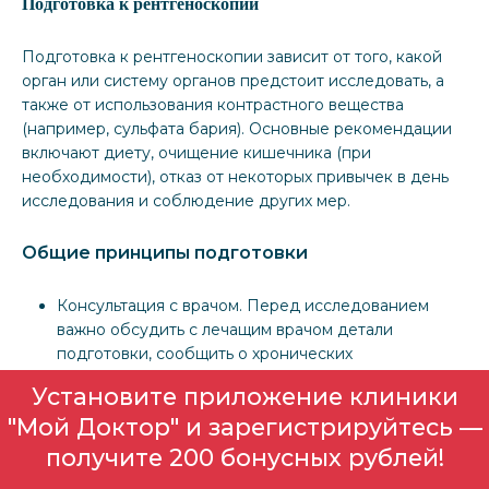
Подготовка к рентгеноскопии
Подготовка к рентгеноскопии зависит от того, какой
орган или систему органов предстоит исследовать, а
также от использования контрастного вещества
(например, сульфата бария). Основные рекомендации
включают диету, очищение кишечника (при
необходимости), отказ от некоторых привычек в день
исследования и соблюдение других мер.
Общие принципы подготовки
Консультация с врачом. Перед исследованием
важно обсудить с лечащим врачом детали
подготовки, сообщить о хронических
заболеваниях, аллергии, приёме лекарств и
Установите приложение клиники
возможных противопоказаниях.
"Мой Доктор" и зарегистрируйтесь —
получите 200 бонусных рублей!
Удобная одежда. Стоит надеть просторную
одежду, которую можно будет легко снять и