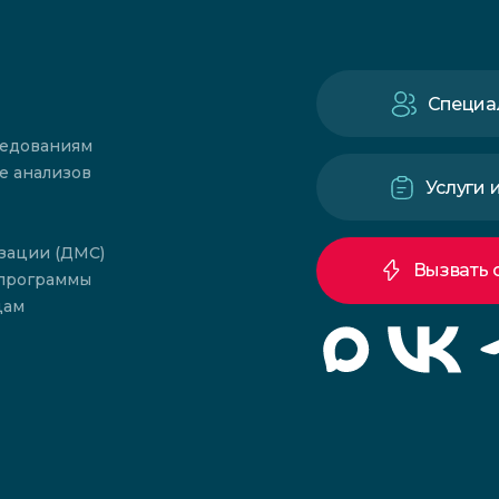
Специа
ледованиям
е анализов
Услуги 
зации (ДМС)
Вызвать 
 программы
цам