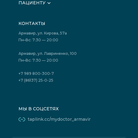
ПАЦИЕНТУ
Вышестоящие организации
Запись на прием
Медицинские новости
Подготовка к исследованиям
Вакансии
КОНТАКТЫ
Подготовка к сдаче анализов
Лицензии
Акции
Фотогалерея
Армавир, ул. Кирова, 57а
Отзывы
Политика конфиденциальности
Пн–Вс: 7:30 — 20:00
Страховые организации (ДМС)
Борьба с коррупцией
Государственные программы
Акции
Армавир, ул. Лавриненко, 100
Юридическим лицам
Пн–Вс: 7:30 — 20:00
+7 989 800-300-7
+7 (86137) 25-0-25
МЫ В СОЦСЕТЯХ
taplink.cc/mydoctor_armavir