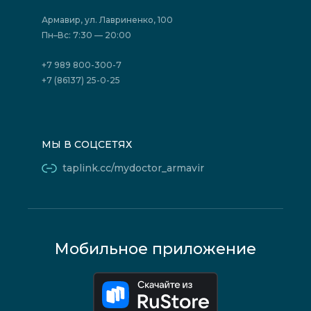
Страховые организации (ДМС)
Борьба с коррупцией
Государственные программы
Акции
Армавир, ул. Лавриненко, 100
Юридическим лицам
Пн–Вс: 7:30 — 20:00
+7 989 800-300-7
+7 (86137) 25-0-25
МЫ В СОЦСЕТЯХ
taplink.cc/mydoctor_armavir
Мобильное приложение