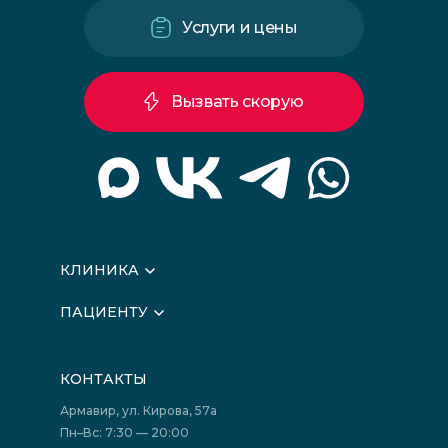
Услуги и цены
Вызвать скорую
КЛИНИКА
О клинике
ПАЦИЕНТУ
Вышестоящие организации
Запись на прием
Медицинские новости
Подготовка к исследованиям
Вакансии
КОНТАКТЫ
Подготовка к сдаче анализов
Лицензии
Акции
Фотогалерея
Армавир, ул. Кирова, 57а
Отзывы
Политика конфиденциальности
Пн–Вс: 7:30 — 20:00