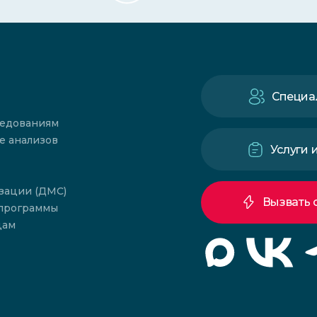
Специа
ледованиям
е анализов
Услуги 
зации (ДМС)
Вызвать 
 программы
цам