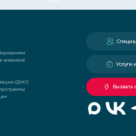
Специа
ледованиям
е анализов
Услуги 
зации (ДМС)
Вызвать 
 программы
цам