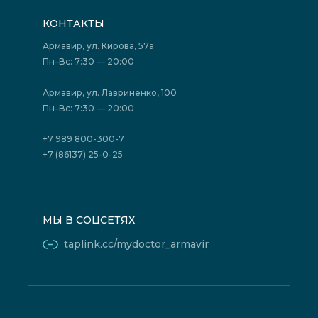
Подготовка к исследованиям
Вакансии
КОНТАКТЫ
Подготовка к сдаче анализов
Лицензии
Акции
Фотогалерея
Армавир, ул. Кирова, 57а
Отзывы
Политика конфиденциальности
Пн–Вс: 7:30 — 20:00
Страховые организации (ДМС)
Борьба с коррупцией
Государственные программы
Акции
Армавир, ул. Лавриненко, 100
Юридическим лицам
Пн–Вс: 7:30 — 20:00
+7 989 800-300-7
+7 (86137) 25-0-25
МЫ В СОЦСЕТЯХ
taplink.cc/mydoctor_armavir