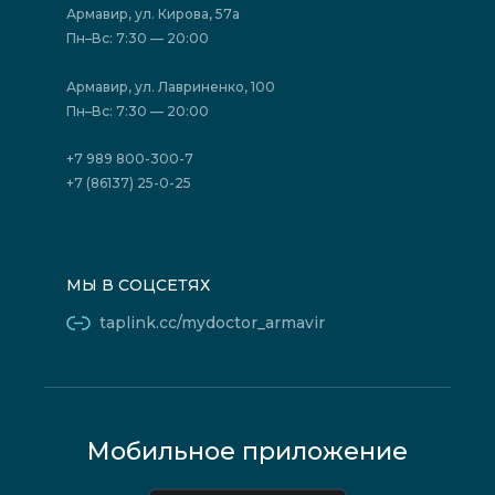
Акции
Фотогалерея
Армавир, ул. Кирова, 57а
Отзывы
Политика конфиденциальности
Пн–Вс: 7:30 — 20:00
Страховые организации (ДМС)
Борьба с коррупцией
Государственные программы
Акции
Армавир, ул. Лавриненко, 100
Юридическим лицам
Пн–Вс: 7:30 — 20:00
+7 989 800-300-7
+7 (86137) 25-0-25
МЫ В СОЦСЕТЯХ
taplink.cc/mydoctor_armavir
Мобильное приложение