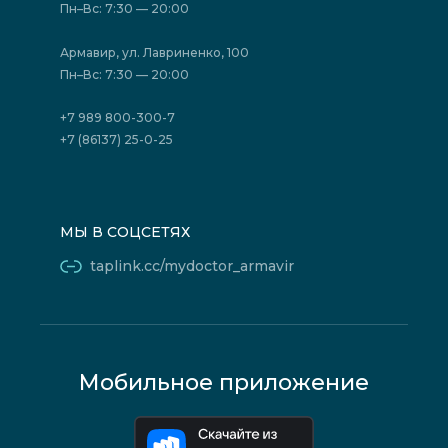
Отзывы
Политика конфиденциальности
Пн–Вс: 7:30 — 20:00
Страховые организации (ДМС)
Борьба с коррупцией
Государственные программы
Акции
Армавир, ул. Лавриненко, 100
Юридическим лицам
Пн–Вс: 7:30 — 20:00
+7 989 800-300-7
+7 (86137) 25-0-25
МЫ В СОЦСЕТЯХ
taplink.cc/mydoctor_armavir
Мобильное приложение