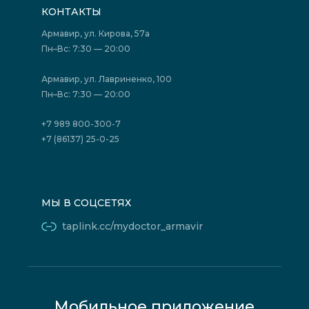
Подготовка к исследованиям
Вакансии
КОНТАКТЫ
Подготовка к сдаче анализов
Лицензии
Акции
Фотогалерея
Армавир, ул. Кирова, 57а
Отзывы
Политика конфиденциальности
Пн–Вс: 7:30 — 20:00
Страховые организации (ДМС)
Борьба с коррупцией
Государственные программы
Акции
Армавир, ул. Лавриненко, 100
Юридическим лицам
Пн–Вс: 7:30 — 20:00
+7 989 800-300-7
+7 (86137) 25-0-25
МЫ В СОЦСЕТЯХ
taplink.cc/mydoctor_armavir
Мобильное приложение