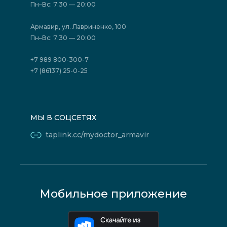
Отзывы
Политика конфиденциальности
Пн–Вс: 7:30 — 20:00
Страховые организации (ДМС)
Борьба с коррупцией
Государственные программы
Акции
Армавир, ул. Лавриненко, 100
Юридическим лицам
Пн–Вс: 7:30 — 20:00
+7 989 800-300-7
+7 (86137) 25-0-25
МЫ В СОЦСЕТЯХ
taplink.cc/mydoctor_armavir
Мобильное приложение