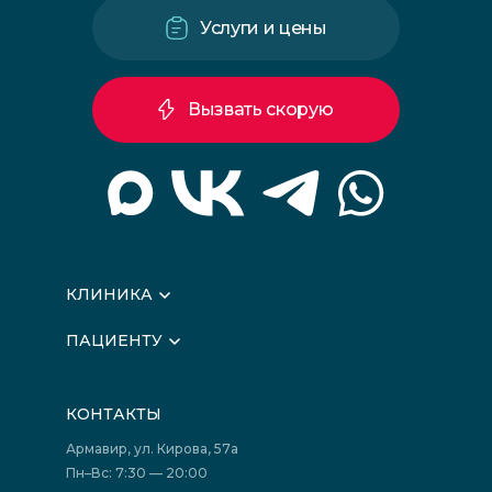
Услуги и цены
Вызвать скорую
КЛИНИКА
О клинике
ПАЦИЕНТУ
Вышестоящие организации
Запись на прием
Медицинские новости
Подготовка к исследованиям
Вакансии
КОНТАКТЫ
Подготовка к сдаче анализов
Лицензии
Акции
Фотогалерея
Армавир, ул. Кирова, 57а
Отзывы
Политика конфиденциальности
Пн–Вс: 7:30 — 20:00