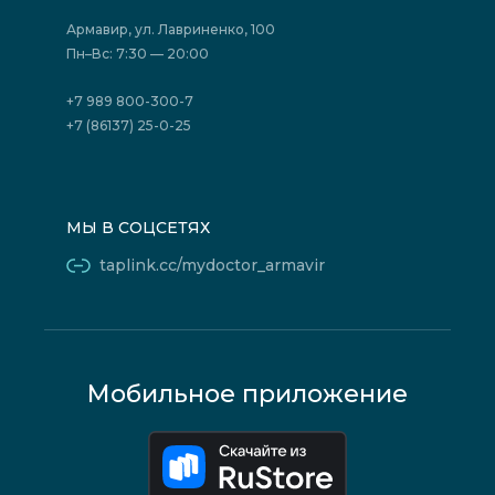
Страховые организации (ДМС)
Борьба с коррупцией
Государственные программы
Акции
Армавир, ул. Лавриненко, 100
Юридическим лицам
Пн–Вс: 7:30 — 20:00
+7 989 800-300-7
+7 (86137) 25-0-25
МЫ В СОЦСЕТЯХ
taplink.cc/mydoctor_armavir
Мобильное приложение