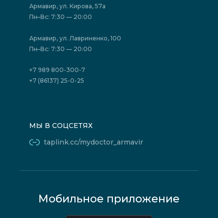
Акции
Фотогалерея
Армавир, ул. Кирова, 57а
Отзывы
Политика конфиденциальности
Пн–Вс: 7:30 — 20:00
Страховые организации (ДМС)
Борьба с коррупцией
Государственные программы
Акции
Армавир, ул. Лавриненко, 100
Юридическим лицам
Пн–Вс: 7:30 — 20:00
+7 989 800-300-7
+7 (86137) 25-0-25
МЫ В СОЦСЕТЯХ
taplink.cc/mydoctor_armavir
Мобильное приложение