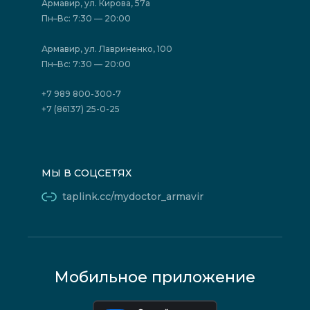
Акции
Фотогалерея
Армавир, ул. Кирова, 57а
Отзывы
Политика конфиденциальности
Пн–Вс: 7:30 — 20:00
Страховые организации (ДМС)
Борьба с коррупцией
Государственные программы
Акции
Армавир, ул. Лавриненко, 100
Юридическим лицам
Пн–Вс: 7:30 — 20:00
+7 989 800-300-7
+7 (86137) 25-0-25
МЫ В СОЦСЕТЯХ
taplink.cc/mydoctor_armavir
Мобильное приложение