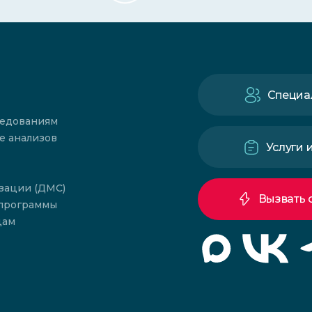
Специа
ледованиям
е анализов
Услуги 
зации (ДМС)
Вызвать 
 программы
цам