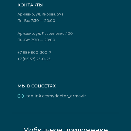
Подготовка к исследованиям
Вакансии
КОНТАКТЫ
Подготовка к сдаче анализов
Лицензии
Акции
Фотогалерея
Армавир, ул. Кирова, 57а
Отзывы
Политика конфиденциальности
Пн–Вс: 7:30 — 20:00
Страховые организации (ДМС)
Борьба с коррупцией
Государственные программы
Акции
Армавир, ул. Лавриненко, 100
Юридическим лицам
Пн–Вс: 7:30 — 20:00
+7 989 800-300-7
+7 (86137) 25-0-25
МЫ В СОЦСЕТЯХ
taplink.cc/mydoctor_armavir
Мобильное приложение