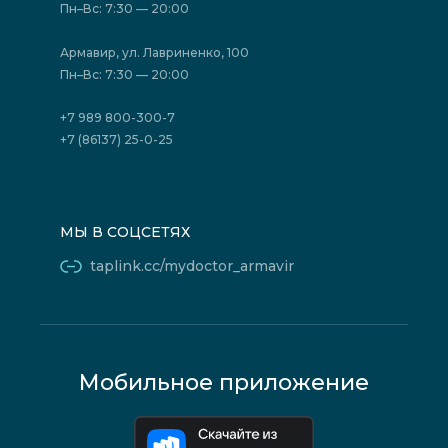
Отзывы
Политика конфиденциальности
Пн–Вс: 7:30 — 20:00
Страховые организации (ДМС)
Борьба с коррупцией
Государственные программы
Акции
Армавир, ул. Лавриненко, 100
Юридическим лицам
Пн–Вс: 7:30 — 20:00
+7 989 800-300-7
+7 (86137) 25-0-25
МЫ В СОЦСЕТЯХ
taplink.cc/mydoctor_armavir
Мобильное приложение