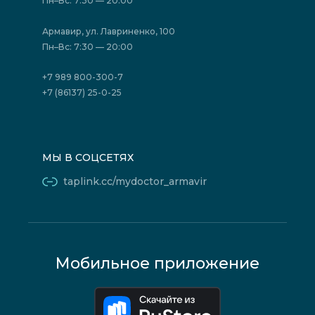
Пн–Вс: 7:30 — 20:00
Страховые организации (ДМС)
Борьба с коррупцией
Государственные программы
Акции
Армавир, ул. Лавриненко, 100
Юридическим лицам
Пн–Вс: 7:30 — 20:00
+7 989 800-300-7
+7 (86137) 25-0-25
МЫ В СОЦСЕТЯХ
taplink.cc/mydoctor_armavir
Мобильное приложение