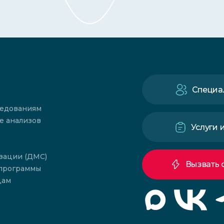
Специа
ледованиям
е анализов
Услуги 
зации (ДМС)
Вызвать 
 программы
цам