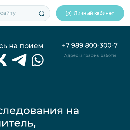
Личный кабинет
сь на прием
+7 989 800-300-7
Адрес и график работы
следования на
итель,