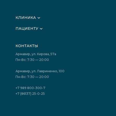
КЛИНИКА
О клинике
ПАЦИЕНТУ
Вышестоящие организации
Запись на прием
Медицинские новости
Подготовка к исследованиям
Вакансии
КОНТАКТЫ
Подготовка к сдаче анализов
Лицензии
Акции
Фотогалерея
Армавир, ул. Кирова, 57а
Отзывы
Политика конфиденциальности
Пн–Вс: 7:30 — 20:00
Страховые организации (ДМС)
Борьба с коррупцией
Государственные программы
Акции
Армавир, ул. Лавриненко, 100
Юридическим лицам
Пн–Вс: 7:30 — 20:00
+7 989 800-300-7
+7 (86137) 25-0-25