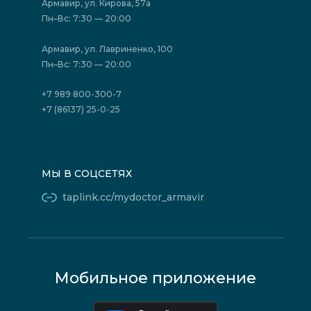
Акции
Фотогалерея
Армавир, ул. Кирова, 57а
Отзывы
Политика конфиденциальности
Пн–Вс: 7:30 — 20:00
Страховые организации (ДМС)
Борьба с коррупцией
Государственные программы
Акции
Армавир, ул. Лавриненко, 100
Юридическим лицам
Пн–Вс: 7:30 — 20:00
+7 989 800-300-7
+7 (86137) 25-0-25
МЫ В СОЦСЕТЯХ
taplink.cc/mydoctor_armavir
Мобильное приложение