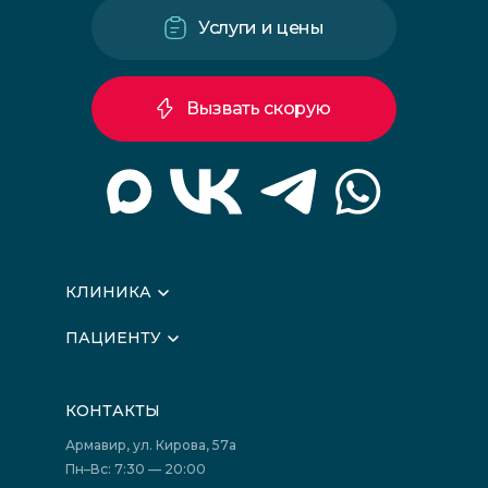
Услуги и цены
Вызвать скорую
КЛИНИКА
О клинике
ПАЦИЕНТУ
Вышестоящие организации
Запись на прием
Медицинские новости
Подготовка к исследованиям
Вакансии
КОНТАКТЫ
Подготовка к сдаче анализов
Лицензии
Акции
Фотогалерея
Армавир, ул. Кирова, 57а
Отзывы
Политика конфиденциальности
Пн–Вс: 7:30 — 20:00