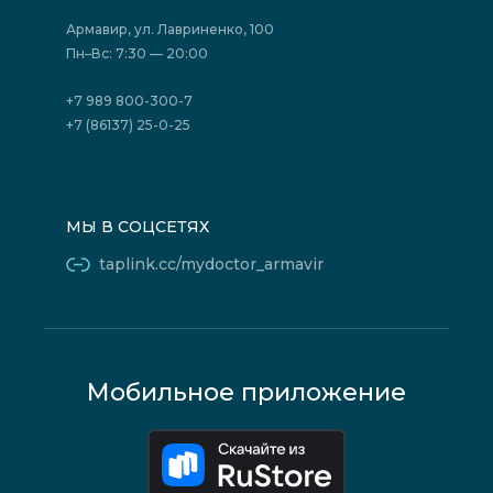
Страховые организации (ДМС)
Борьба с коррупцией
Государственные программы
Акции
Армавир, ул. Лавриненко, 100
Юридическим лицам
Пн–Вс: 7:30 — 20:00
+7 989 800-300-7
+7 (86137) 25-0-25
МЫ В СОЦСЕТЯХ
taplink.cc/mydoctor_armavir
Мобильное приложение