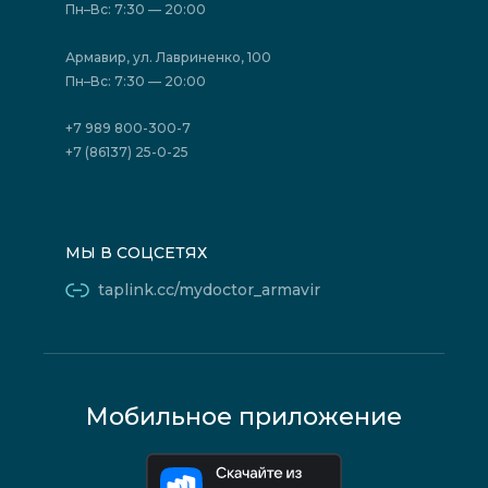
Отзывы
Политика конфиденциальности
Пн–Вс: 7:30 — 20:00
Страховые организации (ДМС)
Борьба с коррупцией
Государственные программы
Акции
Армавир, ул. Лавриненко, 100
Юридическим лицам
Пн–Вс: 7:30 — 20:00
+7 989 800-300-7
+7 (86137) 25-0-25
МЫ В СОЦСЕТЯХ
taplink.cc/mydoctor_armavir
Мобильное приложение