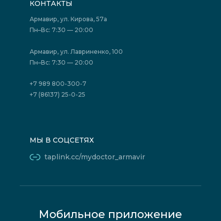
КОНТАКТЫ
Подготовка к сдаче анализов
Лицензии
Акции
Фотогалерея
Армавир, ул. Кирова, 57а
Отзывы
Политика конфиденциальности
Пн–Вс: 7:30 — 20:00
Страховые организации (ДМС)
Борьба с коррупцией
Государственные программы
Акции
Армавир, ул. Лавриненко, 100
Юридическим лицам
Пн–Вс: 7:30 — 20:00
+7 989 800-300-7
+7 (86137) 25-0-25
МЫ В СОЦСЕТЯХ
taplink.cc/mydoctor_armavir
Мобильное приложение