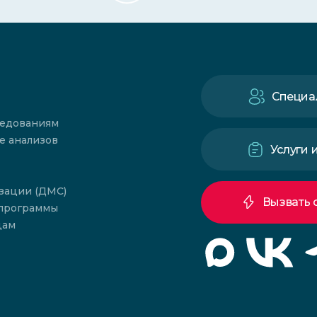
Специа
ледованиям
е анализов
Услуги 
зации (ДМС)
Вызвать 
 программы
цам