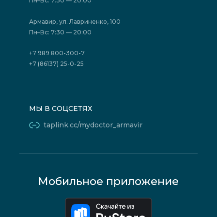
Пн–Вс: 7:30 — 20:00
Страховые организации (ДМС)
Борьба с коррупцией
Государственные программы
Акции
Армавир, ул. Лавриненко, 100
Юридическим лицам
Пн–Вс: 7:30 — 20:00
+7 989 800-300-7
+7 (86137) 25-0-25
МЫ В СОЦСЕТЯХ
taplink.cc/mydoctor_armavir
Мобильное приложение