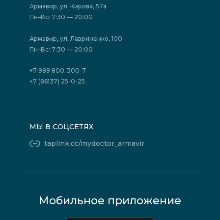
Акции
Фотогалерея
Армавир, ул. Кирова, 57а
Отзывы
Политика конфиденциальности
Пн–Вс: 7:30 — 20:00
Страховые организации (ДМС)
Борьба с коррупцией
Государственные программы
Акции
Армавир, ул. Лавриненко, 100
Юридическим лицам
Пн–Вс: 7:30 — 20:00
+7 989 800-300-7
+7 (86137) 25-0-25
МЫ В СОЦСЕТЯХ
taplink.cc/mydoctor_armavir
Мобильное приложение