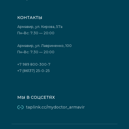
Вышестоящие организации
Запись на прием
Медицинские новости
Подготовка к исследованиям
Вакансии
КОНТАКТЫ
Подготовка к сдаче анализов
Лицензии
Акции
Фотогалерея
Армавир, ул. Кирова, 57а
Отзывы
Политика конфиденциальности
Пн–Вс: 7:30 — 20:00
Страховые организации (ДМС)
Борьба с коррупцией
Государственные программы
Акции
Армавир, ул. Лавриненко, 100
Юридическим лицам
Пн–Вс: 7:30 — 20:00
+7 989 800-300-7
+7 (86137) 25-0-25
МЫ В СОЦСЕТЯХ
taplink.cc/mydoctor_armavir