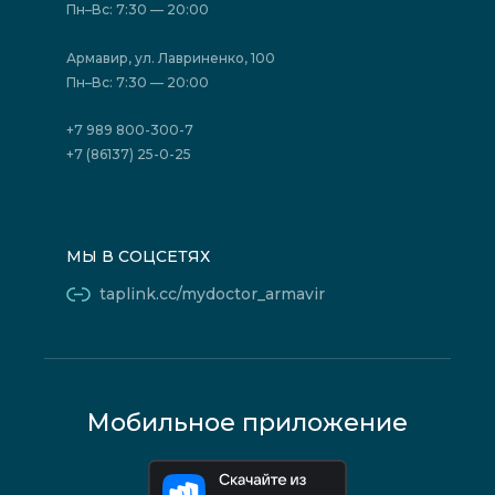
Отзывы
Политика конфиденциальности
Пн–Вс: 7:30 — 20:00
Страховые организации (ДМС)
Борьба с коррупцией
Государственные программы
Акции
Армавир, ул. Лавриненко, 100
Юридическим лицам
Пн–Вс: 7:30 — 20:00
+7 989 800-300-7
+7 (86137) 25-0-25
МЫ В СОЦСЕТЯХ
taplink.cc/mydoctor_armavir
Мобильное приложение