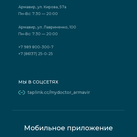
Акции
Фотогалерея
Армавир, ул. Кирова, 57а
Отзывы
Политика конфиденциальности
Пн–Вс: 7:30 — 20:00
Страховые организации (ДМС)
Борьба с коррупцией
Государственные программы
Акции
Армавир, ул. Лавриненко, 100
Юридическим лицам
Пн–Вс: 7:30 — 20:00
+7 989 800-300-7
+7 (86137) 25-0-25
МЫ В СОЦСЕТЯХ
taplink.cc/mydoctor_armavir
Мобильное приложение