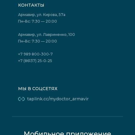
Подготовка к исследованиям
Вакансии
КОНТАКТЫ
Подготовка к сдаче анализов
Лицензии
Акции
Фотогалерея
Армавир, ул. Кирова, 57а
Отзывы
Политика конфиденциальности
Пн–Вс: 7:30 — 20:00
Страховые организации (ДМС)
Борьба с коррупцией
Государственные программы
Акции
Армавир, ул. Лавриненко, 100
Юридическим лицам
Пн–Вс: 7:30 — 20:00
+7 989 800-300-7
+7 (86137) 25-0-25
МЫ В СОЦСЕТЯХ
taplink.cc/mydoctor_armavir
Мобильное приложение