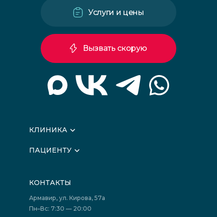
Услуги и цены
Вызвать скорую
КЛИНИКА
О клинике
ПАЦИЕНТУ
Вышестоящие организации
Запись на прием
Медицинские новости
Подготовка к исследованиям
Вакансии
КОНТАКТЫ
Подготовка к сдаче анализов
Лицензии
Акции
Фотогалерея
Армавир, ул. Кирова, 57а
Отзывы
Политика конфиденциальности
Пн–Вс: 7:30 — 20:00