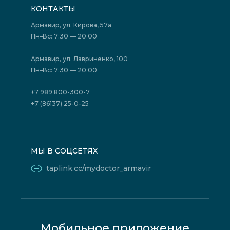
Подготовка к исследованиям
Вакансии
КОНТАКТЫ
Подготовка к сдаче анализов
Лицензии
Акции
Фотогалерея
Армавир, ул. Кирова, 57а
Отзывы
Политика конфиденциальности
Пн–Вс: 7:30 — 20:00
Страховые организации (ДМС)
Борьба с коррупцией
Государственные программы
Акции
Армавир, ул. Лавриненко, 100
Юридическим лицам
Пн–Вс: 7:30 — 20:00
+7 989 800-300-7
+7 (86137) 25-0-25
МЫ В СОЦСЕТЯХ
taplink.cc/mydoctor_armavir
Мобильное приложение