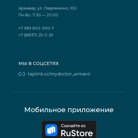
Страховые организации (ДМС)
Борьба с коррупцией
Государственные программы
Акции
Армавир, ул. Лавриненко, 100
Юридическим лицам
Пн–Вс: 7:30 — 20:00
+7 989 800-300-7
+7 (86137) 25-0-25
МЫ В СОЦСЕТЯХ
taplink.cc/mydoctor_armavir
Мобильное приложение