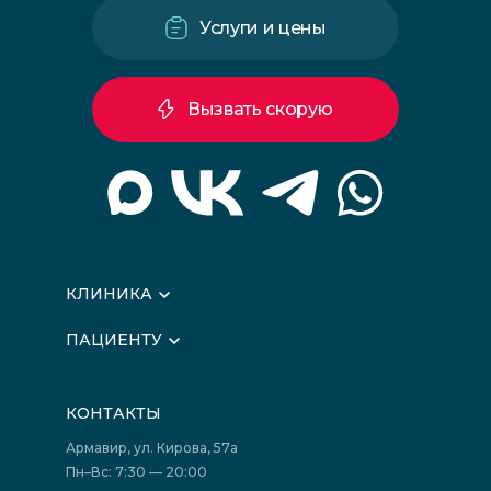
Услуги и цены
Вызвать скорую
КЛИНИКА
О клинике
ПАЦИЕНТУ
Вышестоящие организации
Запись на прием
Медицинские новости
Подготовка к исследованиям
Вакансии
КОНТАКТЫ
Подготовка к сдаче анализов
Лицензии
Акции
Фотогалерея
Армавир, ул. Кирова, 57а
Отзывы
Политика конфиденциальности
Пн–Вс: 7:30 — 20:00