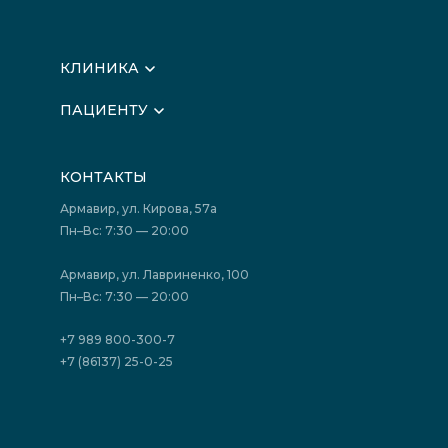
КЛИНИКА
О клинике
ПАЦИЕНТУ
Вышестоящие организации
Запись на прием
Медицинские новости
Подготовка к исследованиям
Вакансии
КОНТАКТЫ
Подготовка к сдаче анализов
Лицензии
Акции
Фотогалерея
Армавир, ул. Кирова, 57а
Отзывы
Политика конфиденциальности
Пн–Вс: 7:30 — 20:00
Страховые организации (ДМС)
Борьба с коррупцией
Государственные программы
Акции
Армавир, ул. Лавриненко, 100
Юридическим лицам
Пн–Вс: 7:30 — 20:00
+7 989 800-300-7
+7 (86137) 25-0-25