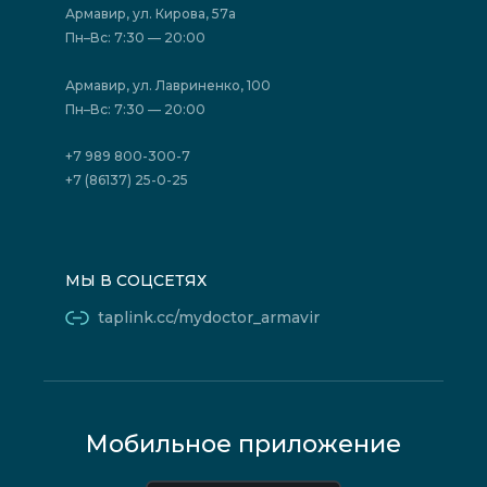
Акции
Фотогалерея
Армавир, ул. Кирова, 57а
Отзывы
Политика конфиденциальности
Пн–Вс: 7:30 — 20:00
Страховые организации (ДМС)
Борьба с коррупцией
Государственные программы
Акции
Армавир, ул. Лавриненко, 100
Юридическим лицам
Пн–Вс: 7:30 — 20:00
+7 989 800-300-7
+7 (86137) 25-0-25
МЫ В СОЦСЕТЯХ
taplink.cc/mydoctor_armavir
Мобильное приложение