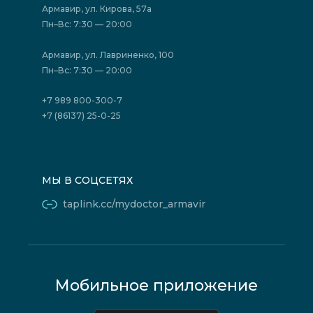
Акции
Фотогалерея
Армавир, ул. Кирова, 57а
Отзывы
Политика конфиденциальности
Пн–Вс: 7:30 — 20:00
Страховые организации (ДМС)
Борьба с коррупцией
Государственные программы
Акции
Армавир, ул. Лавриненко, 100
Юридическим лицам
Пн–Вс: 7:30 — 20:00
+7 989 800-300-7
+7 (86137) 25-0-25
МЫ В СОЦСЕТЯХ
taplink.cc/mydoctor_armavir
Мобильное приложение