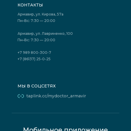
Подготовка к исследованиям
Вакансии
КОНТАКТЫ
Подготовка к сдаче анализов
Лицензии
Акции
Фотогалерея
Армавир, ул. Кирова, 57а
Отзывы
Политика конфиденциальности
Пн–Вс: 7:30 — 20:00
Страховые организации (ДМС)
Борьба с коррупцией
Государственные программы
Акции
Армавир, ул. Лавриненко, 100
Юридическим лицам
Пн–Вс: 7:30 — 20:00
+7 989 800-300-7
+7 (86137) 25-0-25
МЫ В СОЦСЕТЯХ
taplink.cc/mydoctor_armavir
Мобильное приложение