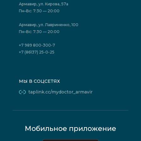
Акции
Фотогалерея
Армавир, ул. Кирова, 57а
Отзывы
Политика конфиденциальности
Пн–Вс: 7:30 — 20:00
Страховые организации (ДМС)
Борьба с коррупцией
Государственные программы
Акции
Армавир, ул. Лавриненко, 100
Юридическим лицам
Пн–Вс: 7:30 — 20:00
+7 989 800-300-7
+7 (86137) 25-0-25
МЫ В СОЦСЕТЯХ
taplink.cc/mydoctor_armavir
Мобильное приложение