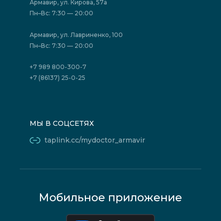
Акции
Фотогалерея
Армавир, ул. Кирова, 57а
Отзывы
Политика конфиденциальности
Пн–Вс: 7:30 — 20:00
Страховые организации (ДМС)
Борьба с коррупцией
Государственные программы
Акции
Армавир, ул. Лавриненко, 100
Юридическим лицам
Пн–Вс: 7:30 — 20:00
+7 989 800-300-7
+7 (86137) 25-0-25
МЫ В СОЦСЕТЯХ
taplink.cc/mydoctor_armavir
Мобильное приложение