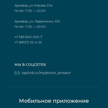
Акции
Фотогалерея
Армавир, ул. Кирова, 57а
Отзывы
Политика конфиденциальности
Пн–Вс: 7:30 — 20:00
Страховые организации (ДМС)
Борьба с коррупцией
Государственные программы
Акции
Армавир, ул. Лавриненко, 100
Юридическим лицам
Пн–Вс: 7:30 — 20:00
+7 989 800-300-7
+7 (86137) 25-0-25
МЫ В СОЦСЕТЯХ
taplink.cc/mydoctor_armavir
Мобильное приложение