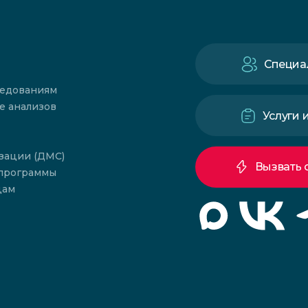
Специа
ледованиям
е анализов
Услуги 
зации (ДМС)
Вызвать 
 программы
цам