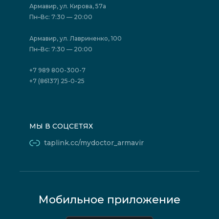
Акции
Фотогалерея
Армавир, ул. Кирова, 57а
Отзывы
Политика конфиденциальности
Пн–Вс: 7:30 — 20:00
Страховые организации (ДМС)
Борьба с коррупцией
Государственные программы
Акции
Армавир, ул. Лавриненко, 100
Юридическим лицам
Пн–Вс: 7:30 — 20:00
+7 989 800-300-7
+7 (86137) 25-0-25
МЫ В СОЦСЕТЯХ
taplink.cc/mydoctor_armavir
Мобильное приложение