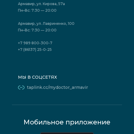
Акции
Фотогалерея
Армавир, ул. Кирова, 57а
Отзывы
Политика конфиденциальности
Пн–Вс: 7:30 — 20:00
Страховые организации (ДМС)
Борьба с коррупцией
Государственные программы
Акции
Армавир, ул. Лавриненко, 100
Юридическим лицам
Пн–Вс: 7:30 — 20:00
+7 989 800-300-7
+7 (86137) 25-0-25
МЫ В СОЦСЕТЯХ
taplink.cc/mydoctor_armavir
Мобильное приложение