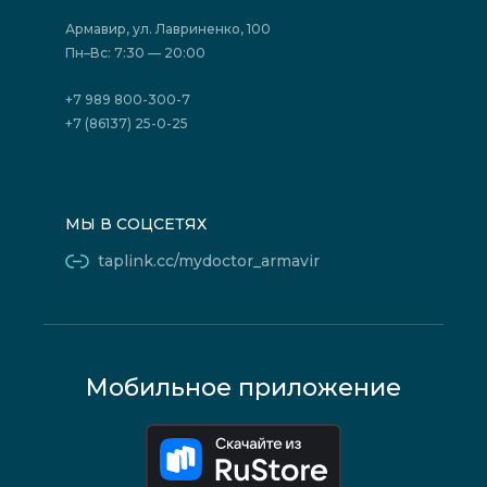
Страховые организации (ДМС)
Борьба с коррупцией
Государственные программы
Акции
Армавир, ул. Лавриненко, 100
Юридическим лицам
Пн–Вс: 7:30 — 20:00
+7 989 800-300-7
+7 (86137) 25-0-25
МЫ В СОЦСЕТЯХ
taplink.cc/mydoctor_armavir
Мобильное приложение