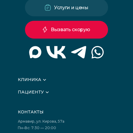
Услуги и цены
Вызвать скорую
КЛИНИКА
О клинике
ПАЦИЕНТУ
Вышестоящие организации
Запись на прием
Медицинские новости
Подготовка к исследованиям
Вакансии
КОНТАКТЫ
Подготовка к сдаче анализов
Лицензии
Акции
Фотогалерея
Армавир, ул. Кирова, 57а
Отзывы
Политика конфиденциальности
Пн–Вс: 7:30 — 20:00