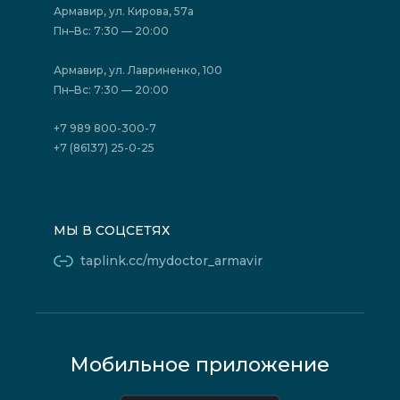
Акции
Фотогалерея
Армавир, ул. Кирова, 57а
Отзывы
Политика конфиденциальности
Пн–Вс: 7:30 — 20:00
Страховые организации (ДМС)
Борьба с коррупцией
Государственные программы
Акции
Армавир, ул. Лавриненко, 100
Юридическим лицам
Пн–Вс: 7:30 — 20:00
+7 989 800-300-7
+7 (86137) 25-0-25
МЫ В СОЦСЕТЯХ
taplink.cc/mydoctor_armavir
Мобильное приложение