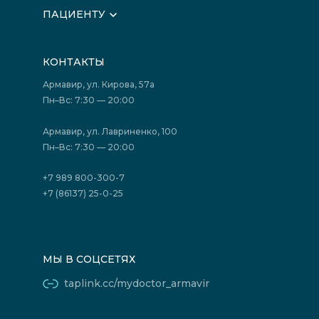
О клинике
ПАЦИЕНТУ
Вышестоящие организации
Запись на прием
Медицинские новости
Подготовка к исследованиям
Вакансии
КОНТАКТЫ
Подготовка к сдаче анализов
Лицензии
Акции
Фотогалерея
Армавир, ул. Кирова, 57а
Отзывы
Политика конфиденциальности
Пн–Вс: 7:30 — 20:00
Страховые организации (ДМС)
Борьба с коррупцией
Государственные программы
Акции
Армавир, ул. Лавриненко, 100
Юридическим лицам
Пн–Вс: 7:30 — 20:00
+7 989 800-300-7
+7 (86137) 25-0-25
МЫ В СОЦСЕТЯХ
taplink.cc/mydoctor_armavir