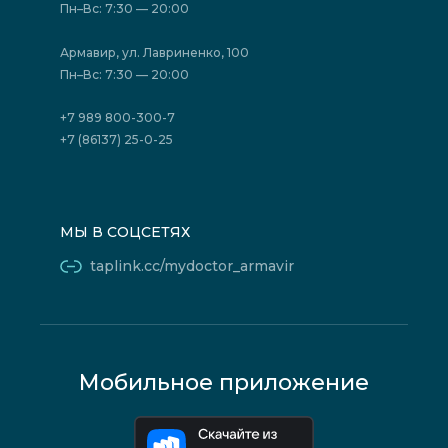
Отзывы
Политика конфиденциальности
Пн–Вс: 7:30 — 20:00
Страховые организации (ДМС)
Борьба с коррупцией
Государственные программы
Акции
Армавир, ул. Лавриненко, 100
Юридическим лицам
Пн–Вс: 7:30 — 20:00
+7 989 800-300-7
+7 (86137) 25-0-25
МЫ В СОЦСЕТЯХ
taplink.cc/mydoctor_armavir
Мобильное приложение